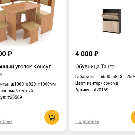
00 ₽
4 000 ₽
онный уголок Консул
Обувница Танго
и
Габариты:
ш600
в813
г250
Цвет: кантер/ сонома
иты:
ш1060
в820
г1060мм
Артикул: #20159
: сонома/желтый
ул: #20509
обнее
Подробнее