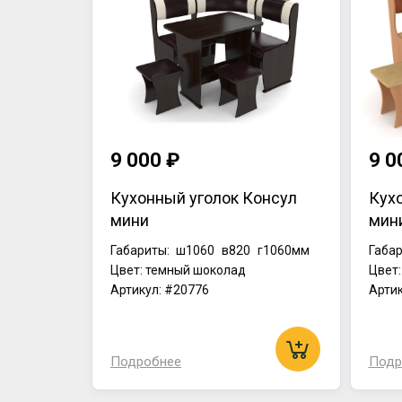
9 000 ₽
9 0
Кухонный уголок Консул
Кух
мини
мин
Габариты:
ш1060
в820
г1060мм
Габар
Цвет: темный шоколад
Цвет
Артикул: #20776
Артик
Подробнее
Подр