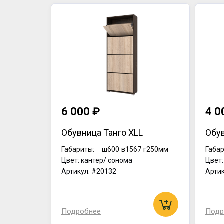
6 000 ₽
4 0
Обувница Танго XLL
Обу
Габариты:
ш600
в1567
г250мм
Габар
Цвет: кантер/ сонома
Цвет:
Артикул: #20132
Артик
Подробнее
Подр