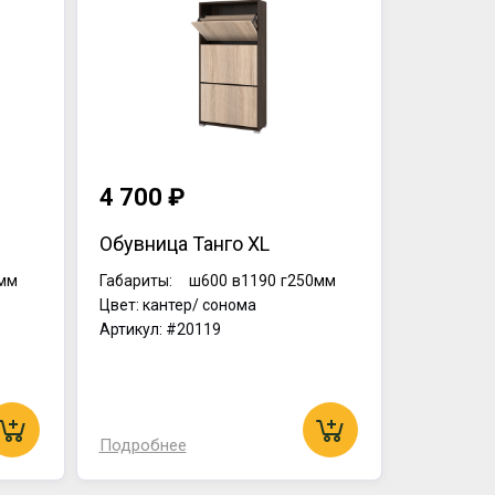
4 700 ₽
Обувница Танго ХL
мм
Габариты:
ш600
в1190
г250мм
Цвет: кантер/ сонома
Артикул: #20119
Подробнее