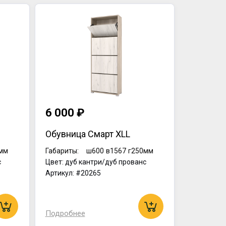
6 000 ₽
Обувница Смарт XLL
мм
Габариты:
ш600
в1567
г250мм
с
Цвет: дуб кантри/дуб прованс
Артикул: #20265
Подробнее