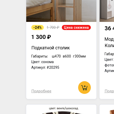
1 700 ₽
36 
-24%
Цена снижена
1 300 ₽
Мод
Кол
Подкатной столик
Габар
Габариты:
ш470
в600
г300мм
Цвет:
Цвет: сонома
фото
Артикул: #20295
Артик
Подробнее
Подр