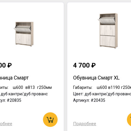
00 ₽
4 700 ₽
вница Смарт
Обувница Смарт XL
иты:
ш600
в813
г250мм
Габариты:
ш600
в1190
г250
 дуб кантри/дуб прованс
Цвет: дуб кантри/дуб прован
ул: #20835
Артикул: #20435
обнее
Подробнее