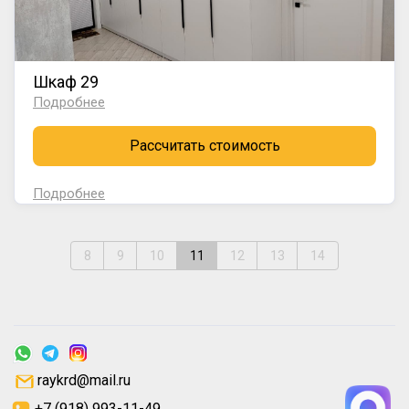
Шкаф 29
Подробнее
Рассчитать стоимость
Подробнее
8
9
10
11
12
13
14
raykrd@mail.ru
+7 (918) 993-11-49