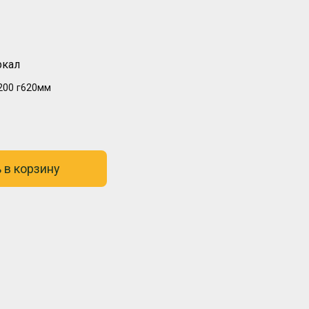
ркал
200
г620мм
 в корзину