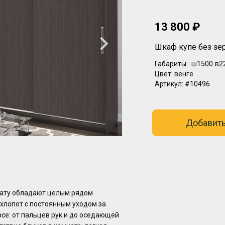
13 800 ₽
Шкаф купе без зе
Габариты:
ш1500
в2
Цвет:
венге
Артикул:
#10496
Добавить
нату обладают целым рядом
 хлопот с постоянным уходом за
се: от пальцев рук и до оседающей