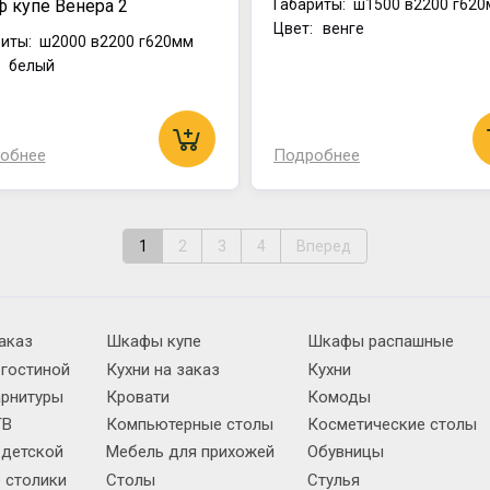
 купе Венера 2
Габариты:
ш1500
в2200
г620
Цвет: венге
иты:
ш2000
в2200
г620мм
: белый
обнее
Подробнее
1
2
3
4
Вперед
аказ
Шкафы купе
Шкафы распашные
 гостиной
Кухни на заказ
Кухни
арнитуры
Кровати
Комоды
ТВ
Компьютерные столы
Косметические столы
 детской
Мебель для прихожей
Обувницы
 столики
Столы
Стулья