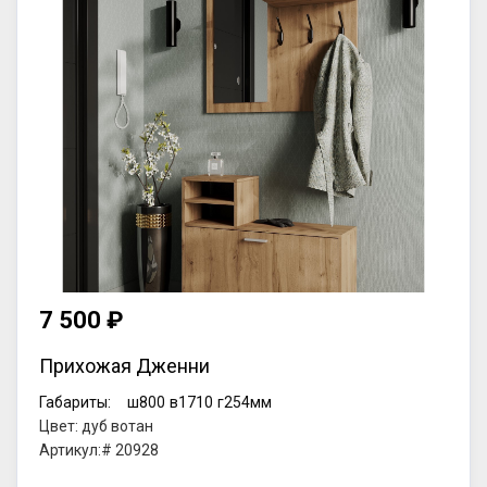
7 500 ₽
Прихожая Дженни
Габариты:
ш800
в1710
г254мм
Цвет: дуб вотан
Артикул:# 20928