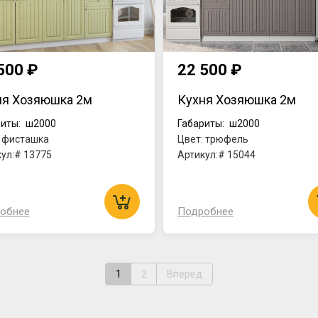
500 ₽
22 500 ₽
ня Хозяюшка 2м
Кухня Хозяюшка 2м
иты:
ш2000
Габариты:
ш2000
: фисташка
Цвет: трюфель
ул:# 13775
Артикул:# 15044
обнее
Подробнее
1
2
Вперед