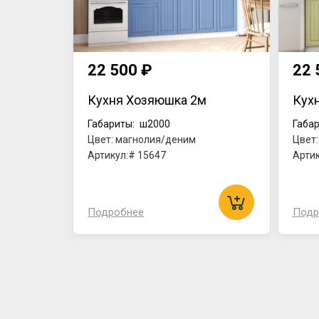
22 500 ₽
22 
Кухня Хозяюшка 2м
Кух
Габариты:
ш2000
Габар
Цвет: магнолия/деним
Цвет
Артикул:# 15647
Артик
Подробнее
Подр