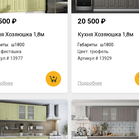
500 ₽
20 500 ₽
ня Хозяюшка 1,8м
Кухня Хозяюшка 1,8м
иты:
ш1800
Габариты:
ш1800
: фисташка
Цвет: трюфель
ул:# 13977
Артикул:# 13929
обнее
Подробнее