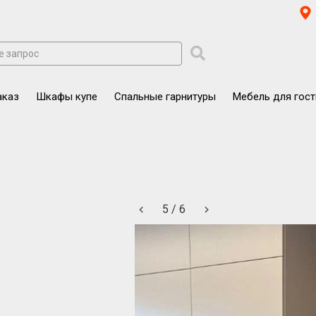
аказ
Шкафы купе
Спальные гарнитуры
Мебель для гос
6
/
6