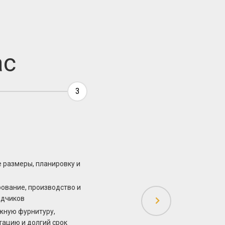
ас
3
 размеры, планировку и
рование, производство и
ядчиков
жную фурнитуру,
тацию и долгий срок