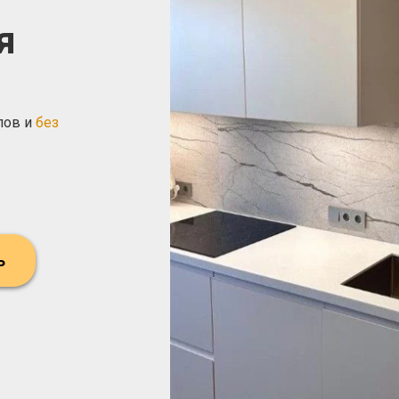
я
пов и
без
ь