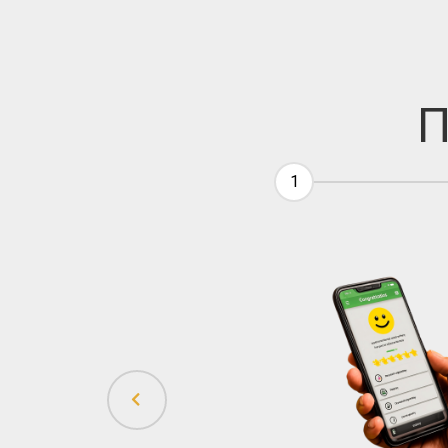
П
1
 Предлагаем только то, что
ши задачи и бюджет
тельных» опций
оэтому вы не переплачиваете за салоны
 платите: показываем смету,