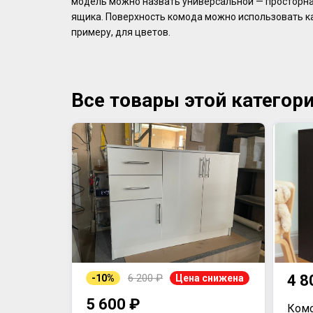
модель можно назвать универсальной — просторна
ящика. Поверхность комода можно использовать ка
примеру, для цветов.
Все товары этой категор
6 200 ₽
4 8
-10%
Цена снижена
5 600 ₽
Комо