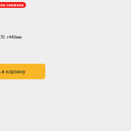
на снижена
70
г440мм
 в корзину