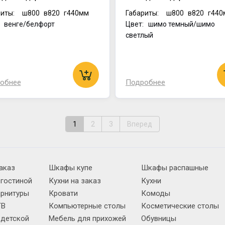
иты:
ш800
в820
г440мм
Габариты:
ш800
в820
г440
: венге/белфорт
Цвет: шимо темный/шимо
светлый
обнее
Подробнее
1
2
3
Вперед
аказ
Шкафы купе
Шкафы распашные
 гостиной
Кухни на заказ
Кухни
арнитуры
Кровати
Комоды
ТВ
Компьютерные столы
Косметические столы
 детской
Мебель для прихожей
Обувницы