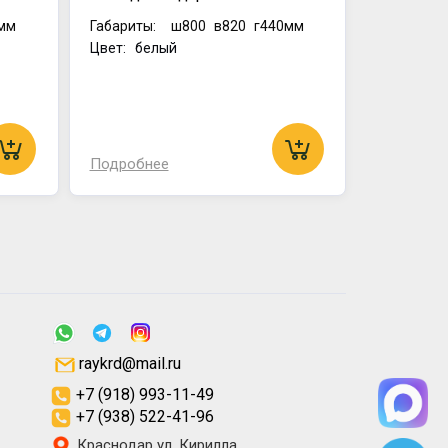
мм
Габариты:
ш800
в820
г440мм
Цвет: белый
Подробнее
raykrd@mail.ru
+7 (918) 993-11-49
+7 (938) 522-41-96
Краснодар ул. Кирилла