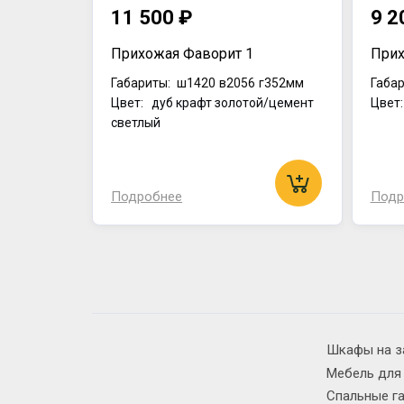
11 500 ₽
9 2
Прихожая Фаворит 1
Прих
Габариты:
ш1420
в2056
г352мм
Габар
Цвет: дуб крафт золотой/цемент
Цвет
светлый
Подробнее
Подр
Шкафы на з
Мебель для
Спальные г