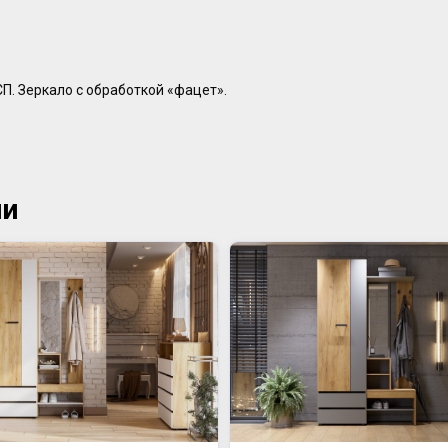
. Зеркало с обработкой «фацет».
ии