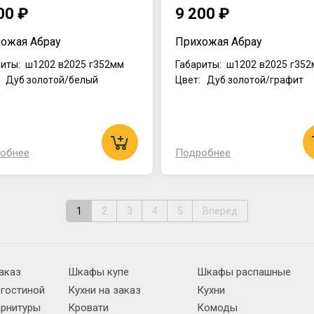
00 ₽
9 200 ₽
ожая Абрау
Прихожая Абрау
иты:
ш1202
в2025
г352мм
Габариты:
ш1202
в2025
г352
: Дуб золотой/белый
Цвет: Дуб золотой/графит
обнее
Подробнее
1
2
3
4
5
Вперед
аказ
Шкафы купе
Шкафы распашные
 гостиной
Кухни на заказ
Кухни
арнитуры
Кровати
Комоды