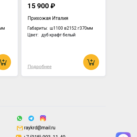
15 900 ₽
Прихожая Италия
мм
Габариты:
ш1100
в2152
г370мм
Цвет: дуб крафт белый
Подробнее
raykrd@mail.ru