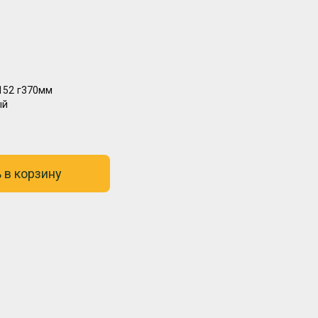
152
г370мм
ый
 в корзину