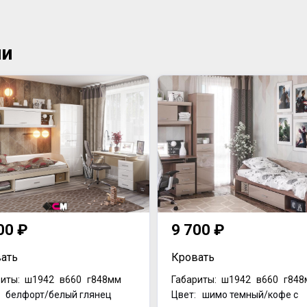
ии
00 ₽
9 700 ₽
ать
Кровать
иты:
ш1942
в660
г848мм
Габариты:
ш1942
в660
г848
: белфорт/белый глянец
Цвет: шимо темный/кофе с