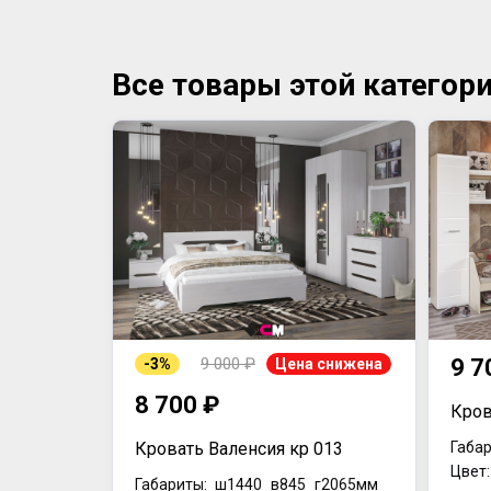
Все товары этой категор
9 000 ₽
9 7
-3%
Цена снижена
8 700 ₽
Кров
Кровать Валенсия кр 013
Габар
Цвет
Габариты:
ш1440
в845
г2065мм