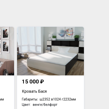
15 000 ₽
Кровать Бася
мм
Габариты:
ш2352
в1024
г2232мм
Цвет: венге/белфорт