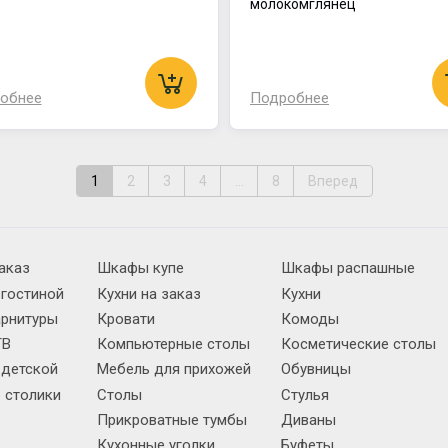
молокомглянец
обнее
Подробнее
1
2
3
4
...
8
Вперед
аказ
Шкафы купе
Шкафы распашные
 гостиной
Кухни на заказ
Кухни
арнитуры
Кровати
Комоды
ТВ
Компьютерные столы
Косметические столы
 детской
Мебель для прихожей
Обувницы
 столики
Столы
Стулья
Прикроватные тумбы
Диваны
Кухонные уголки
Буфеты