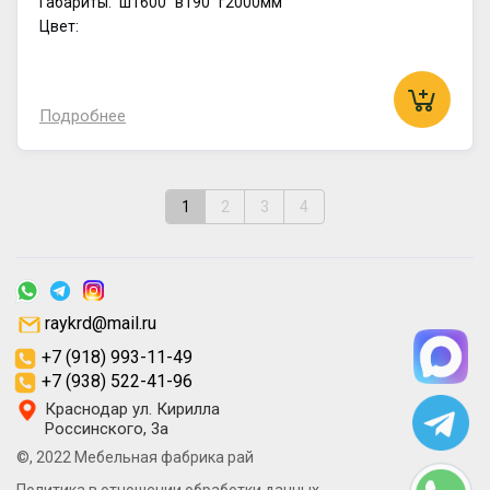
Габариты:
ш1600
в190
г2000мм
Цвет:
Подробнее
1
2
3
4
raykrd@mail.ru
+7 (918) 993-11-49
+7 (938) 522-41-96
Краснодар ул. Кирилла
Россинского, 3а
©, 2022 Мебельная фабрика рай