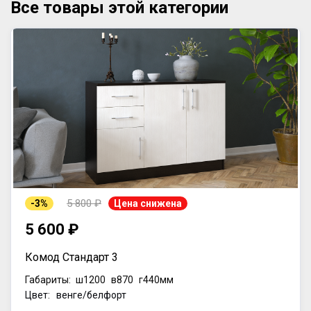
Все товары этой категории
5 800 ₽
-3%
Цена снижена
5 600 ₽
Комод Стандарт 3
Габариты:
ш1200
в870
г440мм
Цвет: венге/белфорт