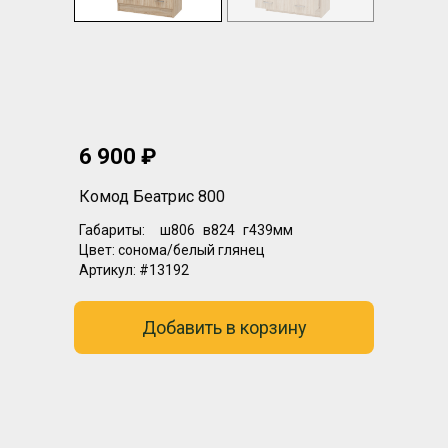
6 900 ₽
Комод Беатрис 800
Габариты:
ш806
в824
г439мм
Цвет:
сонома/белый глянец
Артикул:
#13192
Добавить в корзину