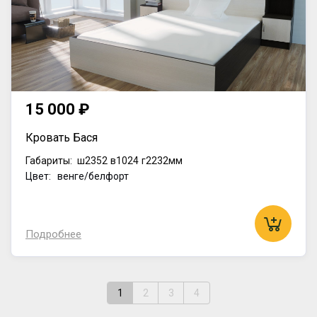
15 000 ₽
Кровать Бася
Габариты:
ш2352
в1024
г2232мм
Цвет: венге/белфорт
Подробнее
1
2
3
4