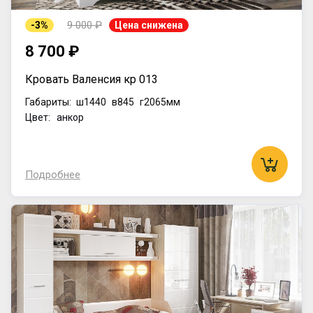
9 000 ₽
-3%
Цена снижена
8 700 ₽
Кровать Валенсия кр 013
Габариты:
ш1440
в845
г2065мм
Цвет: анкор
Подробнее