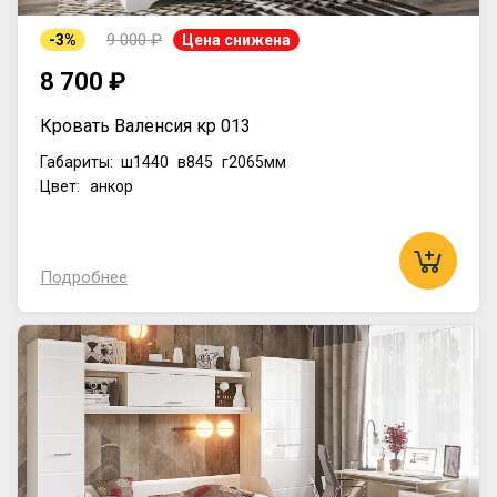
9 000 ₽
-3%
Цена снижена
8 700 ₽
Кровать Валенсия кр 013
Габариты:
ш1440
в845
г2065мм
Цвет: анкор
Подробнее