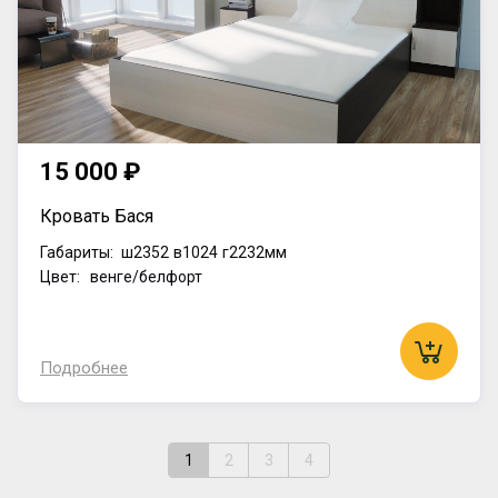
15 000 ₽
Кровать Бася
Габариты:
ш2352
в1024
г2232мм
Цвет: венге/белфорт
Подробнее
1
2
3
4