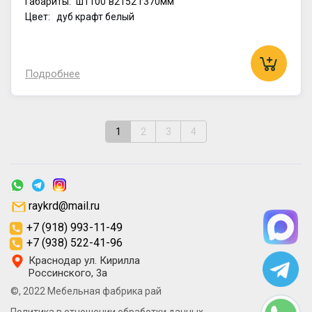
Габариты:
ш1100
в2152
г370мм
Цвет: дуб крафт белый
Подробнее
1
2
3
4
raykrd@mail.ru
+7 (918) 993-11-49
+7 (938) 522-41-96
Краснодар ул. Кирилла
Россинского, 3а
©, 2022 Мебельная фабрика рай