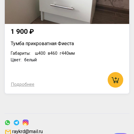
1 900 ₽
Тумба прикроватная Фиеста
Габариты:
ш400
в460
г440мм
Цвет: белый
Подробнее
raykrd@mail.ru