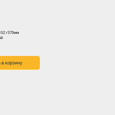
152
г370мм
ый
 в корзину