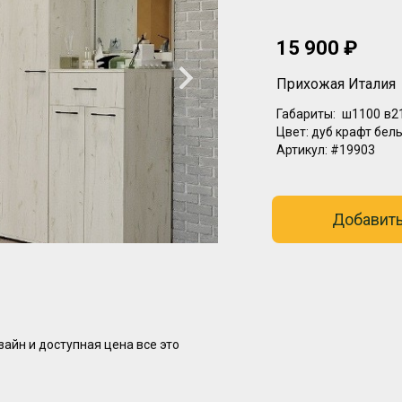
15 900 ₽
Прихожая Италия
Габариты:
ш1100
в2
Цвет:
дуб крафт бел
Артикул:
#19903
Добавить
айн и доступная цена все это