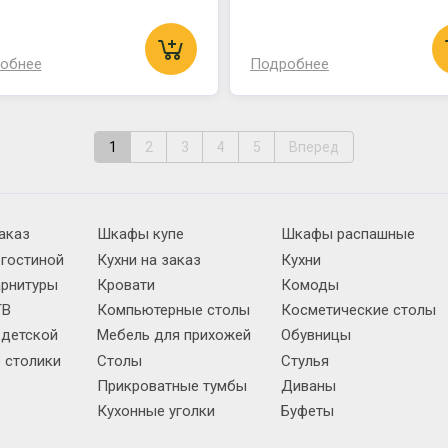
обнее
Подробнее
1
2
3
4
5
Вперед
аказ
Шкафы купе
Шкафы распашные
 гостиной
Кухни на заказ
Кухни
арнитуры
Кровати
Комоды
ТВ
Компьютерные столы
Косметические столы
 детской
Мебель для прихожей
Обувницы
 столики
Столы
Стулья
Прикроватные тумбы
Диваны
Кухонные уголки
Буфеты