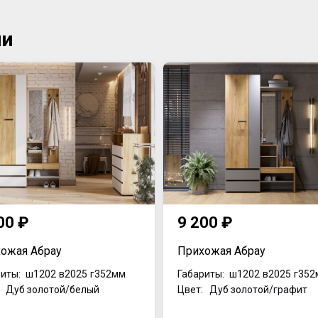
ии
00 ₽
9 200 ₽
ожая Абрау
Прихожая Абрау
иты:
ш1202
в2025
г352мм
Габариты:
ш1202
в2025
г352
: Дуб золотой/белый
Цвет: Дуб золотой/графит