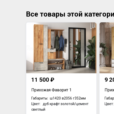
Все товары этой категор
11 500 ₽
9 2
Прихожая Фаворит 1
Прих
Габариты:
ш1420
в2056
г352мм
Габар
Цвет: дуб крафт золотой/цемент
Цвет
светлый