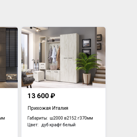
13 600 ₽
Прихожая Италия
мм
Габариты:
ш2000
в2152
г370мм
Цвет: дуб крафт белый