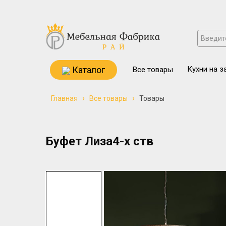
Каталог
Кухни на з
Все товары
›
›
Главная
Все товары
Товары
Буфет Лиза4-х ств