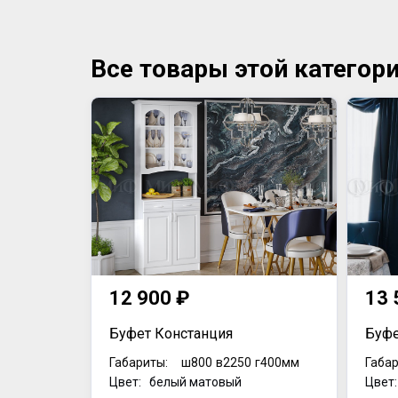
Все товары этой категор
12 900 ₽
13 
Буфет Констанция
Буфе
Габариты:
ш800
в2250
г400мм
Габар
Цвет: белый матовый
Цвет