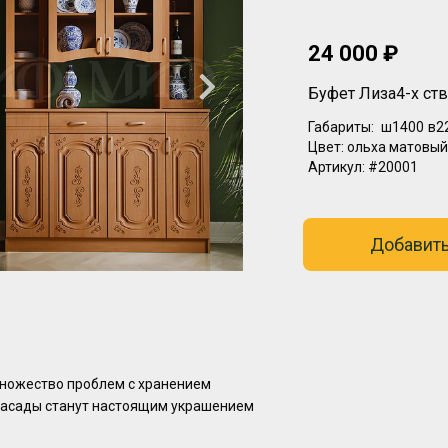
24 000 ₽
Буфет Лиза4-х ств
Габариты:
ш1400
в2
Цвет:
ольха матовый
Артикул:
#20001
Добавить
множество проблем с хранением
фасады станут настоящим украшением