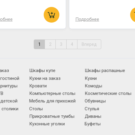
обнее
Подробнее
1
2
3
4
Вперед
аказ
Шкафы купе
Шкафы распашные
 гостиной
Кухни на заказ
Кухни
арнитуры
Кровати
Комоды
ТВ
Компьютерные столы
Косметические столы
 детской
Мебель для прихожей
Обувницы
 столики
Столы
Стулья
Прикроватные тумбы
Диваны
Кухонные уголки
Буфеты