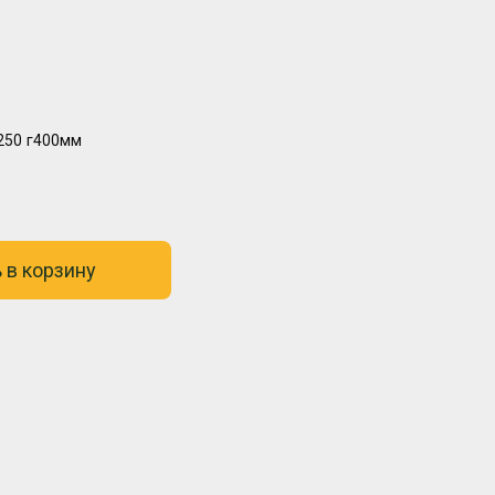
250
г400мм
 в корзину