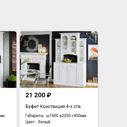
21 200 ₽
Буфет Констанция 4-х ств
мм
Габариты:
ш1400
в2250
г400мм
Цвет: белый