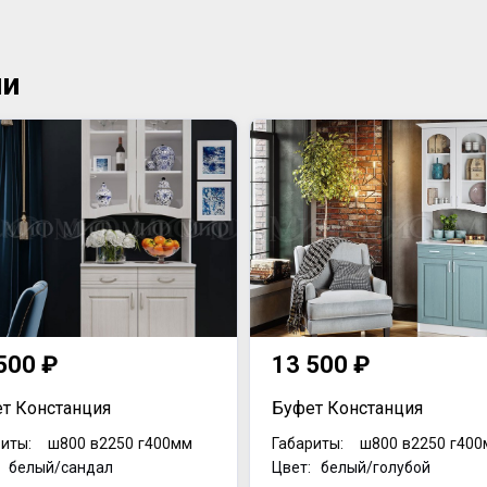
ии
500 ₽
13 500 ₽
т Констанция
Буфет Констанция
иты:
ш800
в2250
г400мм
Габариты:
ш800
в2250
г400
: белый/сандал
Цвет: белый/голубой