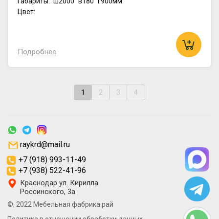
Габариты:
ш2000
в180
г900мм
Цвет:
Подробнее
1
2
3
4
raykrd@mail.ru
+7 (918) 993-11-49
+7 (938) 522-41-96
Краснодар ул. Кирилла
Россинского, 3а
©, 2022 Мебельная фабрика рай