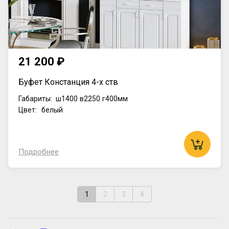
21 200 ₽
Буфет Констанция 4-х ств
Габариты:
ш1400
в2250
г400мм
Цвет: белый
Подробнее
1
2
3
4