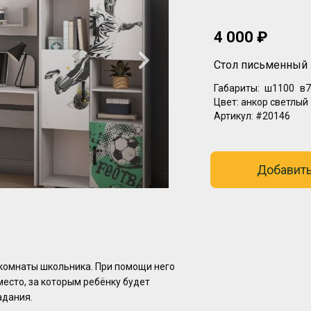
4 000 ₽
Стол письменный
Габариты:
ш1100
в7
Цвет:
анкор светлый
Артикул:
#20146
Добавить
 комнаты школьника. При помощи него
есто, за которым ребёнку будет
адания.