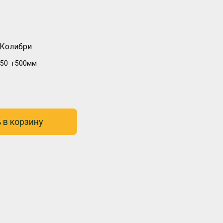
 Колибри
50
г500мм
 в корзину