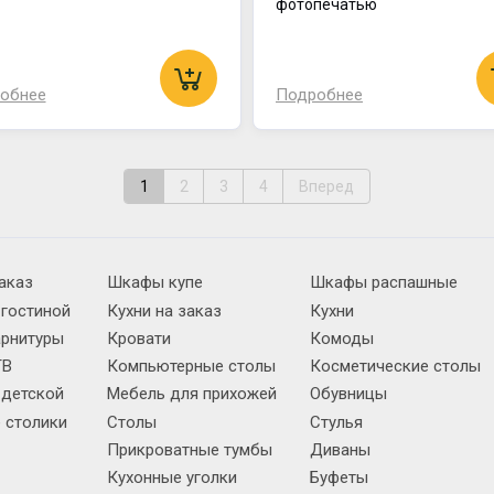
фотопечатью
обнее
Подробнее
1
2
3
4
Вперед
аказ
Шкафы купе
Шкафы распашные
 гостиной
Кухни на заказ
Кухни
арнитуры
Кровати
Комоды
ТВ
Компьютерные столы
Косметические столы
 детской
Мебель для прихожей
Обувницы
 столики
Столы
Стулья
Прикроватные тумбы
Диваны
Кухонные уголки
Буфеты