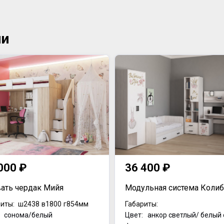
ии
000 ₽
36 400 ₽
ать чердак Мийя
Модульная система Колиб
иты:
ш2438
в1800
г854мм
Габариты:
: сонома/белый
Цвет: анкор светлый/ белый 