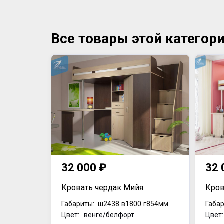
Все товары этой категор
32 000 ₽
32 
Кровать чердак Мийя
Кров
Габариты:
ш2438
в1800
г854мм
Габар
Цвет: венге/белфорт
Цвет