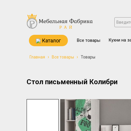
Каталог
Кухни на з
Все товары
›
›
Главная
Все товары
Товары
Стол письменный Колибри