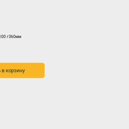
100
г360мм
 в корзину