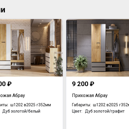
ии
00 ₽
9 200 ₽
ожая Абрау
Прихожая Абрау
иты:
ш1202
в2025
г352мм
Габариты:
ш1202
в2025
г352
: Дуб золотой/белый
Цвет: Дуб золотой/графит