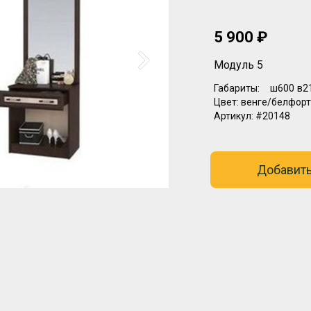
5 900 ₽
Модуль 5
Габариты:
ш600
в2
Цвет:
венге/белфорт
Артикул:
#20148
Добавить