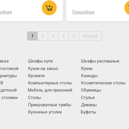
обнее
Подробнее
1
2
3
4
5
Вперед
аказ
Шкафы купе
Шкафы распашные
 гостиной
Кухни на заказ
Кухни
арнитуры
Кровати
Комоды
ТВ
Компьютерные столы
Косметические столы
 детской
Мебель для прихожей
Обувницы
 столики
Столы
Стулья
Прикроватные тумбы
Диваны
Кухонные уголки
Буфеты