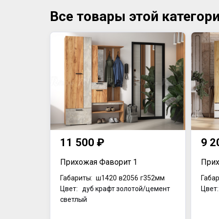
Все товары этой категор
11 500 ₽
9 2
Прихожая Фаворит 1
Прих
Габариты:
ш1420
в2056
г352мм
Габар
Цвет: дуб крафт золотой/цемент
Цвет
светлый