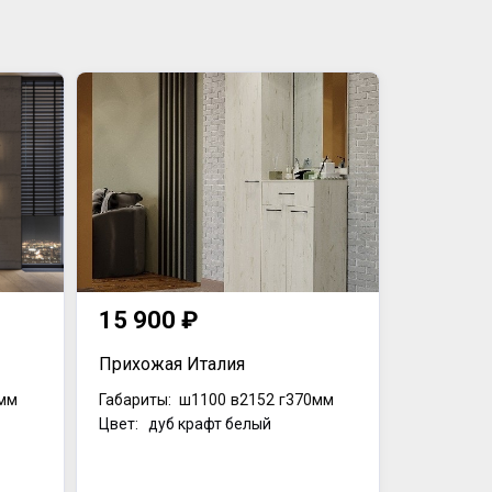
15 900 ₽
Прихожая Италия
мм
Габариты:
ш1100
в2152
г370мм
Цвет: дуб крафт белый