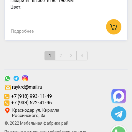
Габариты:
ш2000
в180
г900мм
Цвет:
Подробнее
1
2
3
4
raykrd@mail.ru
+7 (918) 993-11-49
+7 (938) 522-41-96
Краснодар ул. Кирилла
Россинского, 3а
©, 2022 Мебельная фабрика рай