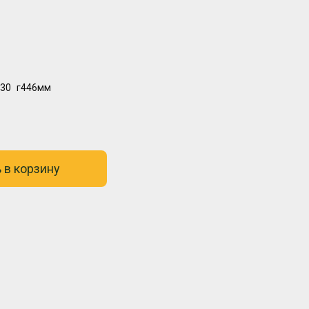
30
г446мм
 в корзину