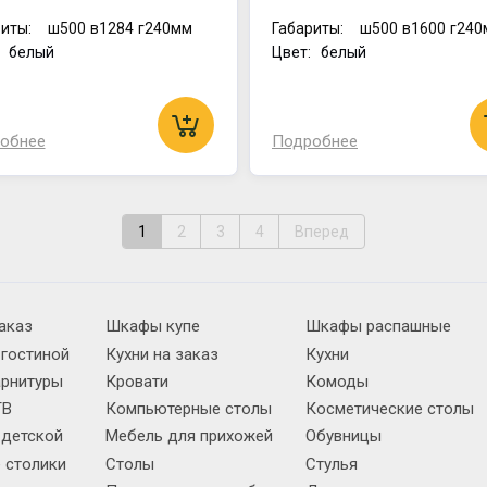
иты:
ш500
в1284
г240мм
Габариты:
ш500
в1600
г240
: белый
Цвет: белый
обнее
Подробнее
1
2
3
4
Вперед
аказ
Шкафы купе
Шкафы распашные
 гостиной
Кухни на заказ
Кухни
арнитуры
Кровати
Комоды
ТВ
Компьютерные столы
Косметические столы
 детской
Мебель для прихожей
Обувницы
 столики
Столы
Стулья