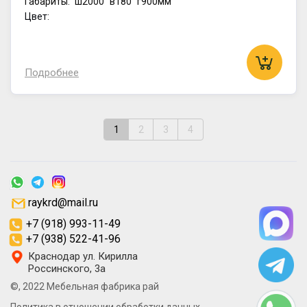
Габариты:
ш2000
в180
г900мм
Цвет:
Подробнее
1
2
3
4
raykrd@mail.ru
+7 (918) 993-11-49
+7 (938) 522-41-96
Краснодар ул. Кирилла
Россинского, 3а
©, 2022 Мебельная фабрика рай