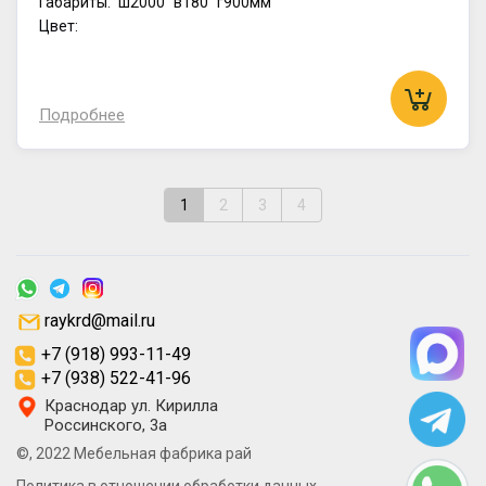
Габариты:
ш2000
в180
г900мм
Цвет:
Подробнее
1
2
3
4
raykrd@mail.ru
+7 (918) 993-11-49
+7 (938) 522-41-96
Краснодар ул. Кирилла
Россинского, 3а
©, 2022 Мебельная фабрика рай