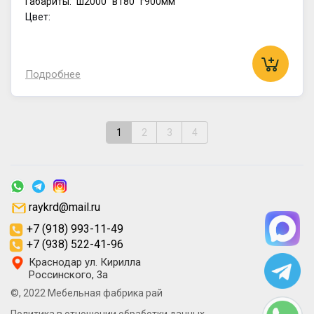
Габариты:
ш2000
в180
г900мм
Цвет:
Подробнее
1
2
3
4
raykrd@mail.ru
+7 (918) 993-11-49
+7 (938) 522-41-96
Краснодар ул. Кирилла
Россинского, 3а
©, 2022 Мебельная фабрика рай