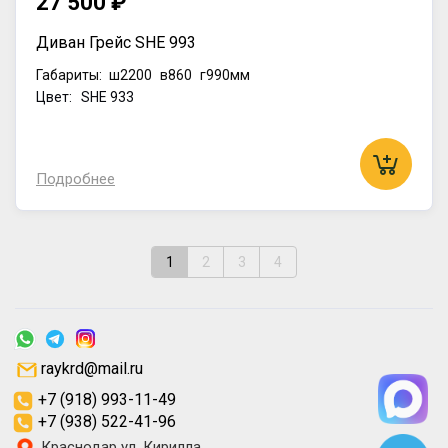
27 500 ₽
Диван Грейс SHE 993
Габариты:
ш2200
в860
г990мм
Цвет: SHE 933
Подробнее
1
2
3
4
raykrd@mail.ru
+7 (918) 993-11-49
+7 (938) 522-41-96
Краснодар ул. Кирилла