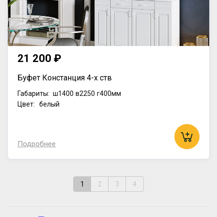
21 200 ₽
Буфет Констанция 4-х ств
Габариты:
ш1400
в2250
г400мм
Цвет: белый
Подробнее
1
2
3
4