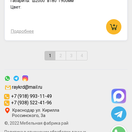
Габариты:
ш2000
в180
г900мм
Цвет:
Подробнее
1
2
3
4
raykrd@mail.ru
+7 (918) 993-11-49
+7 (938) 522-41-96
Краснодар ул. Кирилла
Россинского, 3а
©, 2022 Мебельная фабрика рай