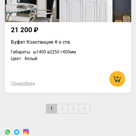
21 200 ₽
Буфет Констанция 4-х ств
Габариты:
ш1400
в2250
г400мм
Цвет: белый
Подробнее
1
2
3
4