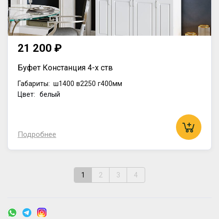
21 200 ₽
Буфет Констанция 4-х ств
Габариты:
ш1400
в2250
г400мм
Цвет: белый
Подробнее
1
2
3
4