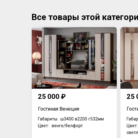
Все товары этой категор
25 000 ₽
25 
Гостиная Венеция
Гост
Габариты:
ш3400
в2200
г532мм
Габар
Цвет: венге/белфорт
Цвет
свет