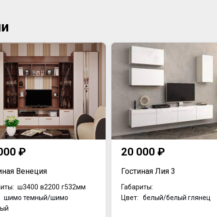
ии
000 ₽
20 000 ₽
иная Венеция
Гостиная Лия 3
иты:
ш3400
в2200
г532мм
Габариты:
: шимо темный/шимо
Цвет: белый/белый глянец
лый