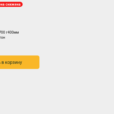
на снижена
700
г400мм
тон
 в корзину