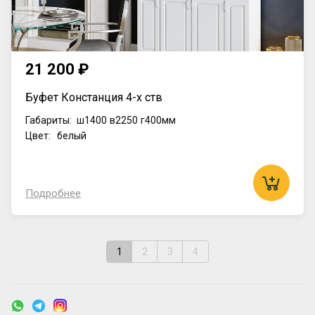
21 200 ₽
Буфет Констанция 4-х ств
Габариты:
ш1400
в2250
г400мм
Цвет: белый
Подробнее
1
2
3
4