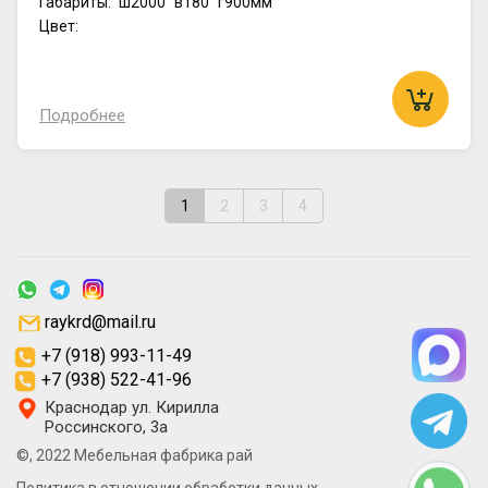
Габариты:
ш2000
в180
г900мм
Цвет:
Подробнее
1
2
3
4
raykrd@mail.ru
+7 (918) 993-11-49
+7 (938) 522-41-96
Краснодар ул. Кирилла
Россинского, 3а
©, 2022 Мебельная фабрика рай