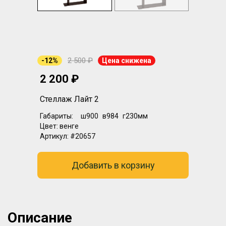
2 500 ₽
-12%
Цена снижена
2 200 ₽
Стеллаж Лайт 2
Габариты:
ш900
в984
г230мм
Цвет:
венге
Артикул:
#20657
Добавить в корзину
Описание