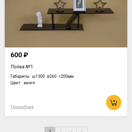
600 ₽
Полка №1
Габариты:
ш1300
в260
г200мм
Цвет: венге
Подробнее
1
2
3
4