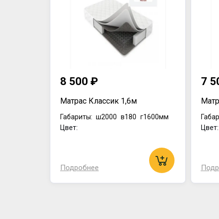
8 500 ₽
7 5
Матрас Классик 1,6м
Матр
Габариты:
ш2000
в180
г1600мм
Габар
Цвет:
Цвет
Подробнее
Подр