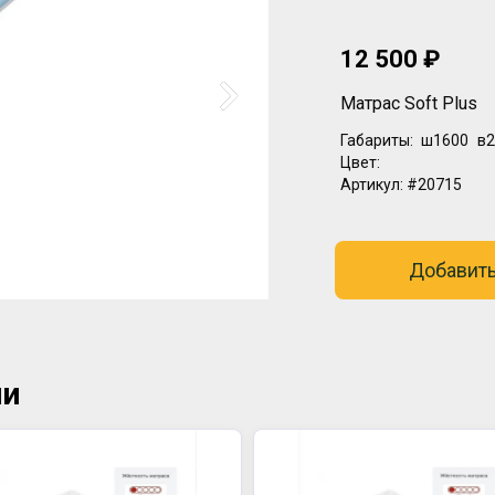
12 500 ₽
Матрас Soft Plus
Габариты:
ш1600
в2
Цвет:
Артикул:
#20715
Добавить
ии