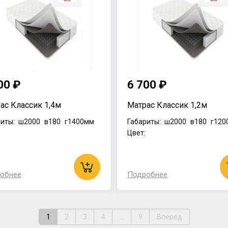
00 ₽
6 700 ₽
ас Классик 1,4м
Матрас Классик 1,2м
иты:
ш2000
в180
г1400мм
Габариты:
ш2000
в180
г120
:
Цвет:
обнее
Подробнее
1
2
3
4
...
9
Вперед