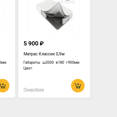
5 900 ₽
Матрас Классик 0,9м
0мм
Габариты:
ш2000
в180
г900мм
Цвет:
Подробнее