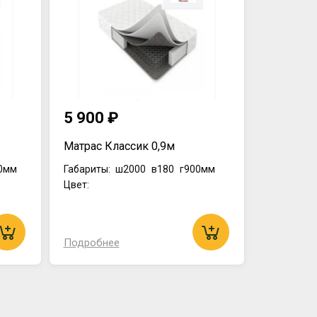
5 900 ₽
Матрас Классик 0,9м
0мм
Габариты:
ш2000
в180
г900мм
Цвет:
Подробнее