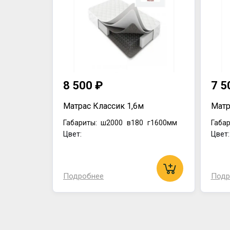
8 500 ₽
7 5
Матрас Классик 1,6м
Матр
Габариты:
ш2000
в180
г1600мм
Габар
Цвет:
Цвет
Подробнее
Подр