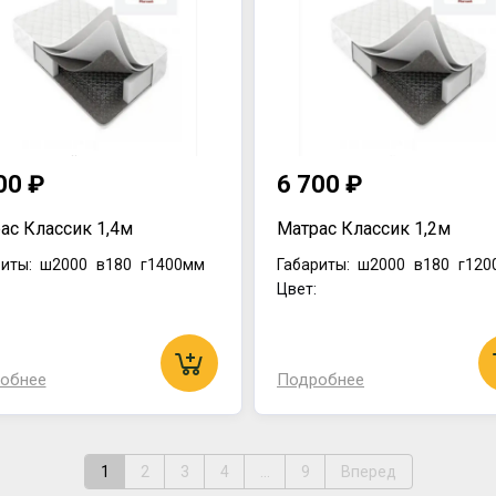
00 ₽
6 700 ₽
ас Классик 1,4м
Матрас Классик 1,2м
иты:
ш2000
в180
г1400мм
Габариты:
ш2000
в180
г120
:
Цвет:
обнее
Подробнее
1
2
3
4
...
9
Вперед