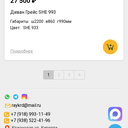
27 500 ₽
Диван Грейс SHE 993
Габариты:
ш2200
в860
г990мм
Цвет: SHE 933
Подробнее
1
2
3
4
raykrd@mail.ru
+7 (918) 993-11-49
+7 (938) 522-41-96
Краснодар ул. Кирилла