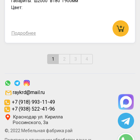
Габариты:
ш2000
в180
г900мм
Цвет:
Подробнее
1
2
3
4
raykrd@mail.ru
+7 (918) 993-11-49
+7 (938) 522-41-96
Краснодар ул. Кирилла
Россинского, 3а
©, 2022 Мебельная фабрика рай