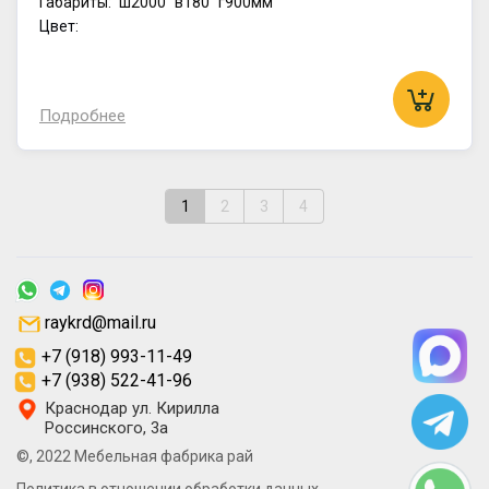
Габариты:
ш2000
в180
г900мм
Цвет:
Подробнее
1
2
3
4
raykrd@mail.ru
+7 (918) 993-11-49
+7 (938) 522-41-96
Краснодар ул. Кирилла
Россинского, 3а
©, 2022 Мебельная фабрика рай