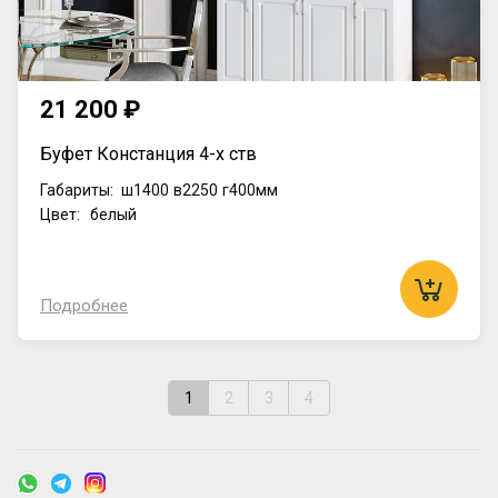
21 200 ₽
Буфет Констанция 4-х ств
Габариты:
ш1400
в2250
г400мм
Цвет: белый
Подробнее
1
2
3
4