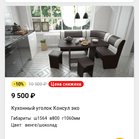
10 500 ₽
-10%
Цена снижена
9 500 ₽
Кухонный уголок Консул эко
Габариты:
ш1564
в800
г1060мм
Цвет: венге/шоколад