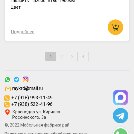
Габариты:
ш2000
в180
г900мм
Цвет:
Подробнее
1
2
3
4
raykrd@mail.ru
+7 (918) 993-11-49
+7 (938) 522-41-96
Краснодар ул. Кирилла
Россинского, 3а
©, 2022 Мебельная фабрика рай