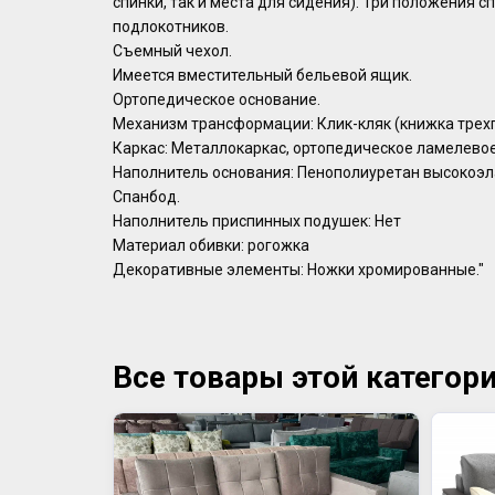
спинки, так и места для сидения). Три положения 
подлокотников.
Съемный чехол.
Имеется вместительный бельевой ящик.
Ортопедическое основание.
Механизм трансформации: Клик-кляк (книжка трех
Каркас: Металлокаркас, ортопедическое ламелевое
Наполнитель основания: Пенополиуретан высокоэл
Спанбод.
Наполнитель приспинных подушек: Нет
Материал обивки: рогожка
Декоративные элементы: Ножки хромированные."
Все товары этой категор