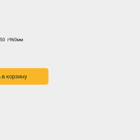
50
г960мм
 в корзину