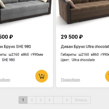
500 ₽
29 500 ₽
н Бруно SHE 980
Диван Бруно Ultra chocola
иты:
ш2160
в860
г990мм
Габариты:
ш2160
в860
г990
: SHE 980
Цвет: Ultra chocolate
обнее
Подробнее
1
2
3
4
...
6
Вперед