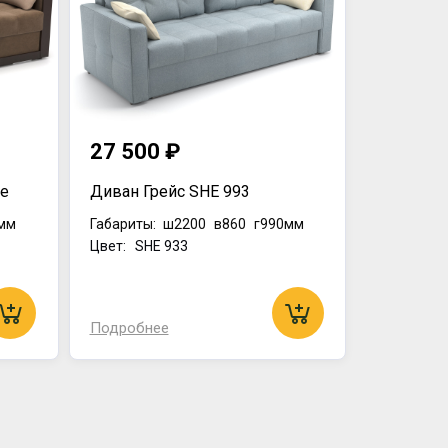
27 500 ₽
te
Диван Грейс SHE 993
мм
Габариты:
ш2200
в860
г990мм
Цвет: SHE 933
Подробнее