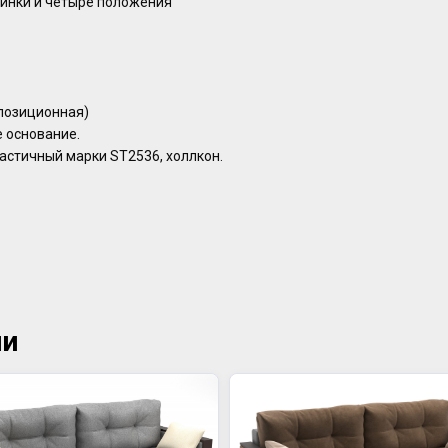
спинки и четыре положения
позиционная)
 основание.
астичный марки ST2536, холлкон.
ии