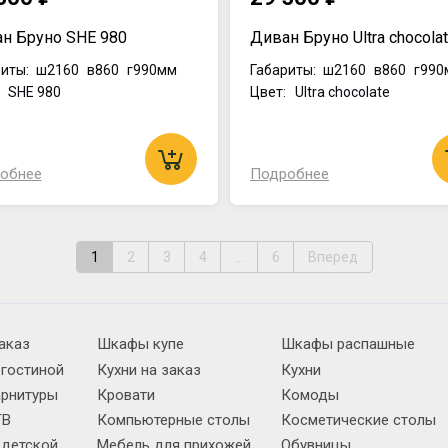
н Бруно SHE 980
Диван Бруно Ultra chocola
иты:
ш2160
в860
г990мм
Габариты:
ш2160
в860
г990
: SHE 980
Цвет: Ultra chocolate
обнее
Подробнее
1
2
3
4
...
6
Вперед
аказ
Шкафы купе
Шкафы распашные
 гостиной
Кухни на заказ
Кухни
арнитуры
Кровати
Комоды
ТВ
Компьютерные столы
Косметические столы
 детской
Мебель для прихожей
Обувницы