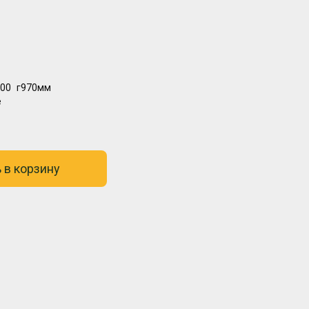
00
г970мм
е
 в корзину