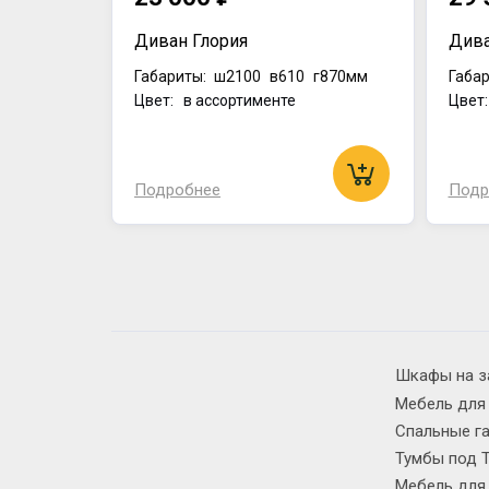
Диван Глория
Дива
Габариты:
ш2100
в610
г870мм
Габар
Цвет: в ассортименте
Цвет
Подробнее
Подр
Шкафы на з
Мебель для
Спальные г
Тумбы под 
Мебель для