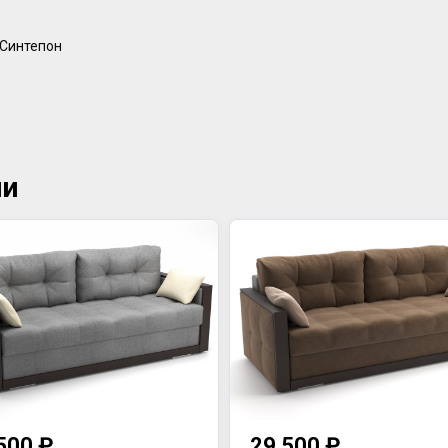
 Синтепон
ии
500 ₽
29 500 ₽