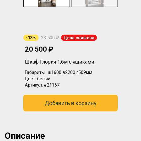
23 500 ₽
-13%
Цена снижена
20 500 ₽
Шкаф Глория 1,6м с ящиками
Габариты:
ш1600
в2200
г509мм
Цвет:
белый
Артикул:
#21167
Добавить в корзину
Описание