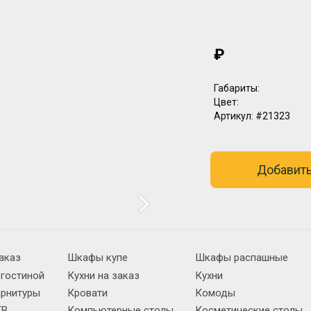
₽
Габариты:
Цвет:
Артикул:
#21323
Добавить
аказ
Шкафы купе
Шкафы распашные
 гостиной
Кухни на заказ
Кухни
арнитуры
Кровати
Комоды
ТВ
Компьютерные столы
Косметические столы