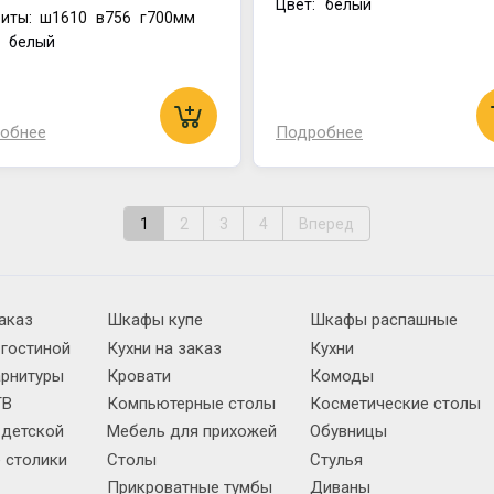
Цвет: белый
иты:
ш1610
в756
г700мм
: белый
обнее
Подробнее
1
2
3
4
Вперед
аказ
Шкафы купе
Шкафы распашные
 гостиной
Кухни на заказ
Кухни
арнитуры
Кровати
Комоды
ТВ
Компьютерные столы
Косметические столы
 детской
Мебель для прихожей
Обувницы
 столики
Столы
Стулья
Прикроватные тумбы
Диваны