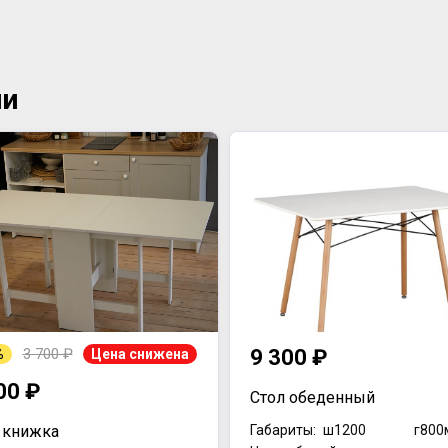
ии
3 700 ₽
9 300 ₽
%
Цена снижена
00 ₽
Стол обеденный
 книжка
Габариты:
ш1200
г800