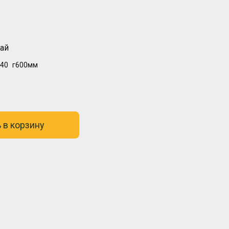
ай
40
г600мм
 в корзину