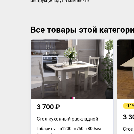
инструкция идут в комплекте
Все товары этой категор
3 700 ₽
-11
3 3
Стол кухонный раскладной
Габариты:
ш1200
в750
г800мм
Стол