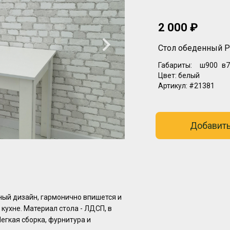
2 000 ₽
Стол обеденный Р
Габариты:
ш900
в7
Цвет:
белый
Артикул:
#21381
Добавить
ный дизайн, гармонично впишется и
кухне. Материал стола - ЛДСП, в
егкая сборка, фурнитура и