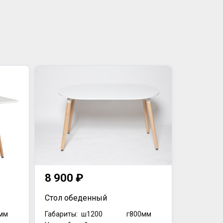
8 900 ₽
Стол обеденный
мм
Габариты:
ш1200
г800мм