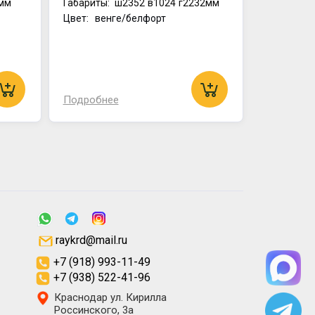
мм
Габариты:
ш2352
в1024
г2232мм
Цвет: венге/белфорт
Подробнее
raykrd@mail.ru
+7 (918) 993-11-49
+7 (938) 522-41-96
Краснодар ул. Кирилла
Россинского, 3а