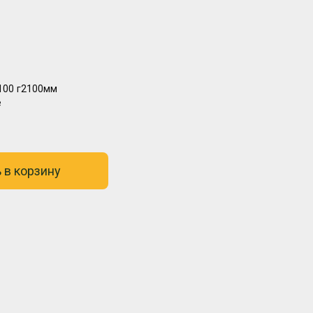
100
г2100мм
е
 в корзину