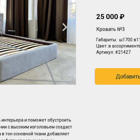
25 000 ₽
Кровать №3
Габариты:
ш1700
в1
Цвет:
в ассортимент
Артикул:
#21427
Добавить
 интерьера и поможет обустроить
ании с высоким изголовьем создаст
 в тон основной ткани добавляет