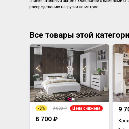
спинке стильный акцент. Основание с ламелями с
распределению нагрузки на матрас.
Все товары этой категор
9 000 ₽
9 7
-3%
Цена снижена
8 700 ₽
Кров