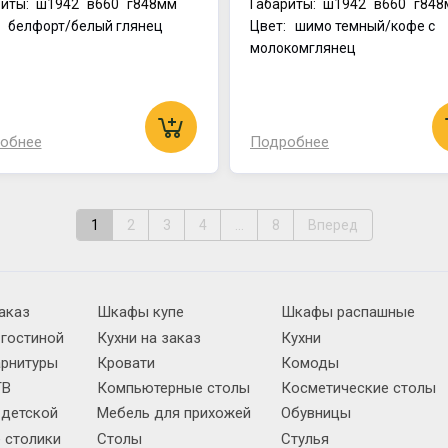
иты:
ш1942
в660
г848мм
Габариты:
ш1942
в660
г848
: белфорт/белый глянец
Цвет: шимо темный/кофе с
молокомглянец
обнее
Подробнее
1
2
3
4
...
8
Вперед
аказ
Шкафы купе
Шкафы распашные
 гостиной
Кухни на заказ
Кухни
арнитуры
Кровати
Комоды
ТВ
Компьютерные столы
Косметические столы
 детской
Мебель для прихожей
Обувницы
 столики
Столы
Стулья