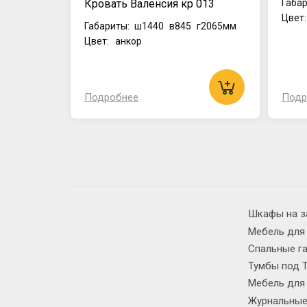
Кровать Валенсия кр 013
Габар
Цвет
Габариты:
ш1440
в845
г2065мм
Цвет: анкор
Подробнее
Подр
Шкафы на з
Мебель для
Спальные г
Тумбы под 
Мебель для
Журнальные