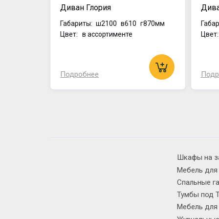
Диван Глория
Дива
Габариты:
ш2100
в610
г870мм
Габар
Цвет: в ассортименте
Цвет
Подробнее
Подр
Шкафы на з
Мебель для
Спальные г
Тумбы под 
Мебель для