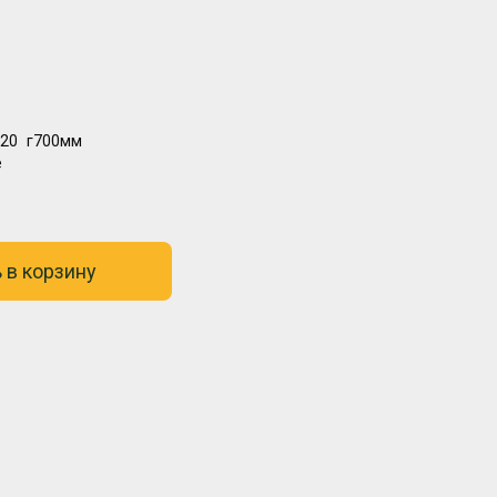
20
г700мм
е
 в корзину