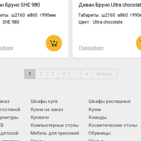
н Бруно SHE 980
Диван Бруно Ultra chocola
иты:
ш2160
в860
г990мм
Габариты:
ш2160
в860
г990
: SHE 980
Цвет: Ultra chocolate
обнее
Подробнее
1
2
3
4
...
6
Вперед
аказ
Шкафы купе
Шкафы распашные
 гостиной
Кухни на заказ
Кухни
арнитуры
Кровати
Комоды
ТВ
Компьютерные столы
Косметические столы
 детской
Мебель для прихожей
Обувницы