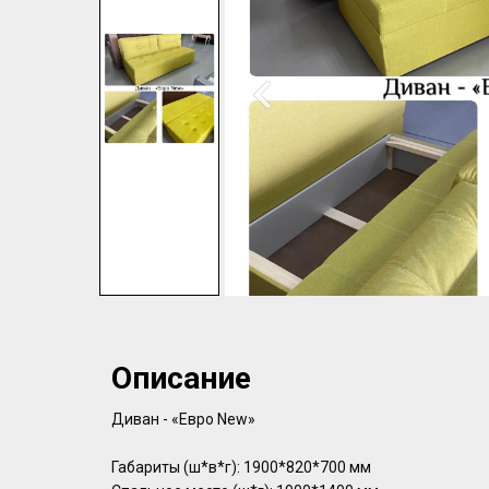
Описание
Диван - «Евро New»
Габариты (ш*в*г): 1900*820*700 мм